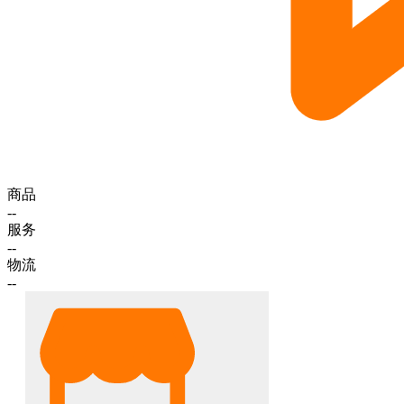
商品
--
服务
--
物流
--