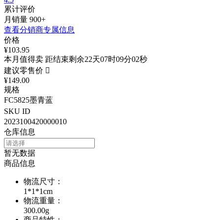
累计评价
月销量
900+
查看分销商专属信息
价格
¥103.95
本月值得卖 距结束剩余22天07时09分02秒
建议零售价

¥149.00
规格
FC5825墨青蓝
SKU ID
2023100420000010
仓库信息
暂无数据
商品信息
物流尺寸
：
1*1*1cm
物流重量
：
300.00g
商品特性
：