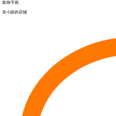
装饰字画
吴小皓的店铺