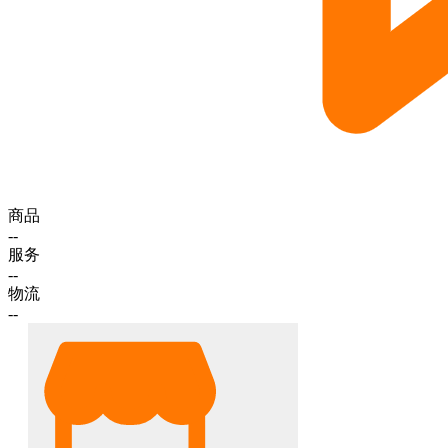
商品
--
服务
--
物流
--