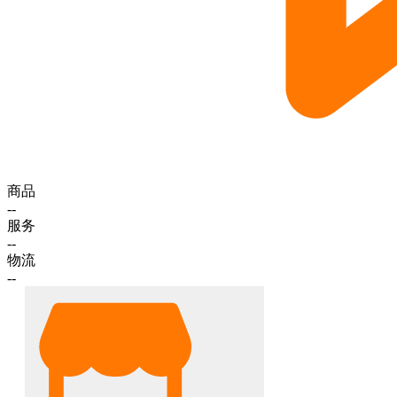
商品
--
服务
--
物流
--