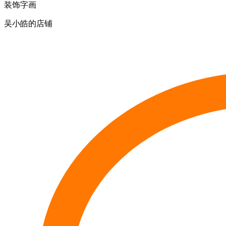
装饰字画
吴小皓的店铺