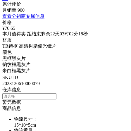
累计评价
月销量
900+
查看分销商专属信息
价格
¥76.65
本月值得卖 距结束剩余22天03时02分18秒
材质
TR镜框 高清树脂偏光镜片
颜色
黑框黑灰片
豹纹框黑灰片
米白框黑灰片
SKU ID
2023120610000079
仓库信息
暂无数据
商品信息
物流尺寸
：
15*10*5cm
物流重量
：