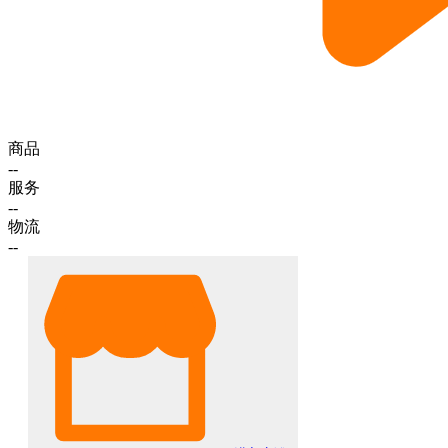
商品
--
服务
--
物流
--