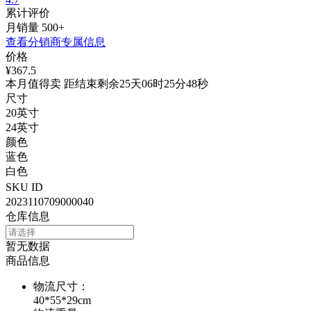
累计评价
月销量
500+
查看分销商专属信息
价格
¥367.5
本月值得卖 距结束剩余25天06时25分48秒
尺寸
20英寸
24英寸
颜色
蓝色
白色
SKU ID
2023110709000040
仓库信息
暂无数据
商品信息
物流尺寸
：
40*55*29cm