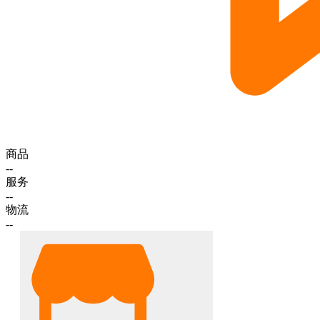
商品
--
服务
--
物流
--