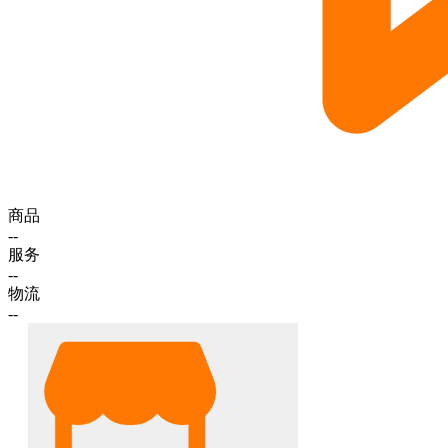
商品
--
服务
--
物流
--