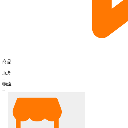
商品
--
服务
--
物流
--