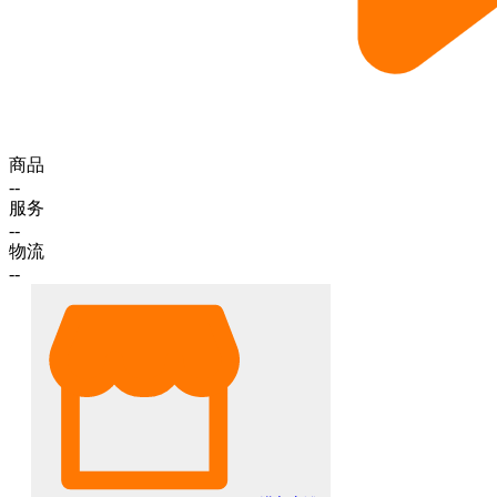
商品
--
服务
--
物流
--