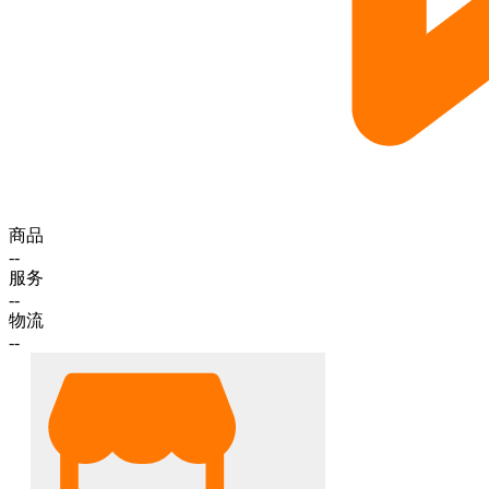
商品
--
服务
--
物流
--