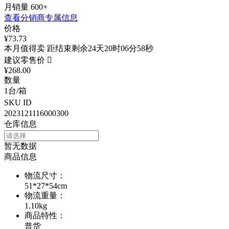
月销量
600+
查看分销商专属信息
价格
¥73.73
本月值得卖 距结束剩余24天20时06分58秒
建议零售价

¥268.00
数量
1台/箱
SKU ID
2023121116000300
仓库信息
暂无数据
商品信息
物流尺寸
：
51*27*54cm
物流重量
：
1.10kg
商品特性
：
普货