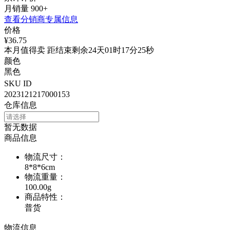
月销量
900+
查看分销商专属信息
价格
¥36.75
本月值得卖 距结束剩余24天01时17分25秒
颜色
黑色
SKU ID
2023121217000153
仓库信息
暂无数据
商品信息
物流尺寸
：
8*8*6cm
物流重量
：
100.00g
商品特性
：
普货
物流信息