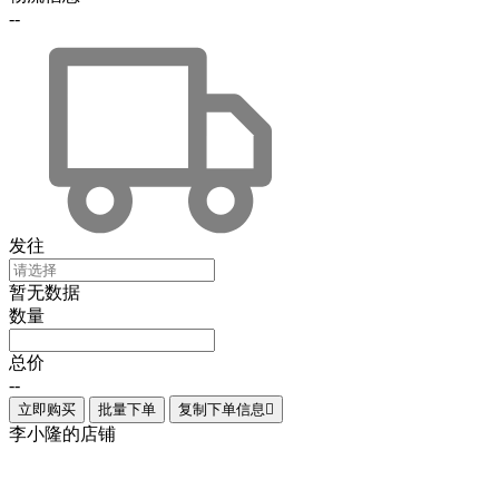
--
发往
暂无数据
数量
总价
--
立即购买
批量下单
复制下单信息

李小隆的店铺