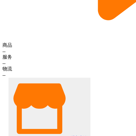
商品
--
服务
--
物流
--