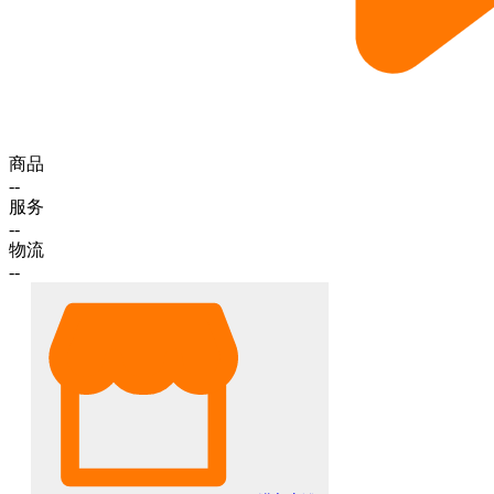
商品
--
服务
--
物流
--