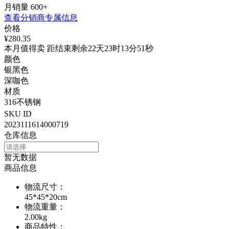
月销量
600+
查看分销商专属信息
价格
¥280.35
本月值得卖 距结束剩余22天23时13分51秒
颜色
银黑色
深咖色
材质
316不锈钢
SKU ID
2023111614000719
仓库信息
暂无数据
商品信息
物流尺寸
：
45*45*20cm
物流重量
：
2.00kg
商品特性
：