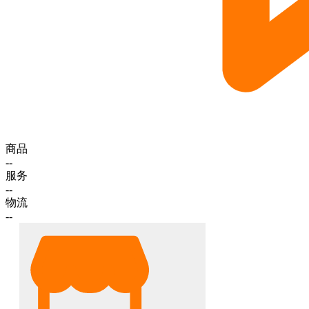
商品
--
服务
--
物流
--