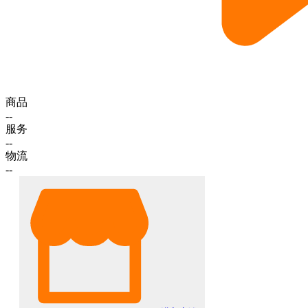
商品
--
服务
--
物流
--