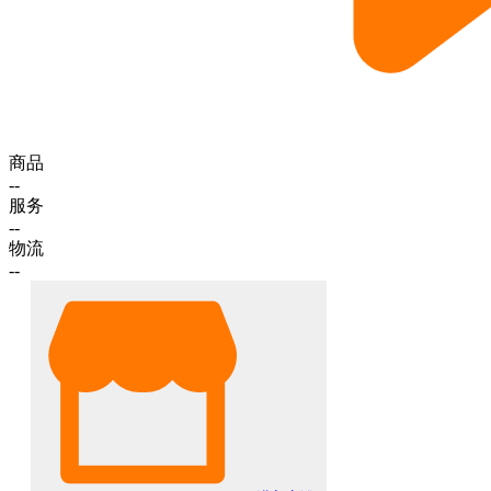
商品
--
服务
--
物流
--