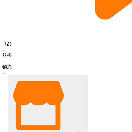
商品
--
服务
--
物流
--