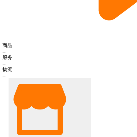
商品
--
服务
--
物流
--