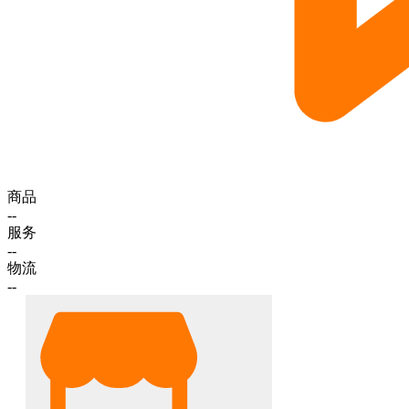
商品
--
服务
--
物流
--