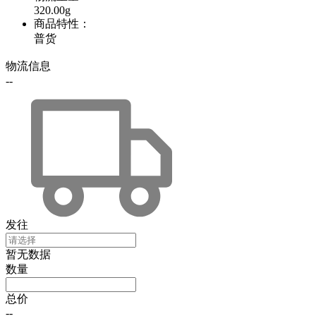
320.00g
商品特性
：
普货
物流信息
--
发往
暂无数据
数量
总价
--