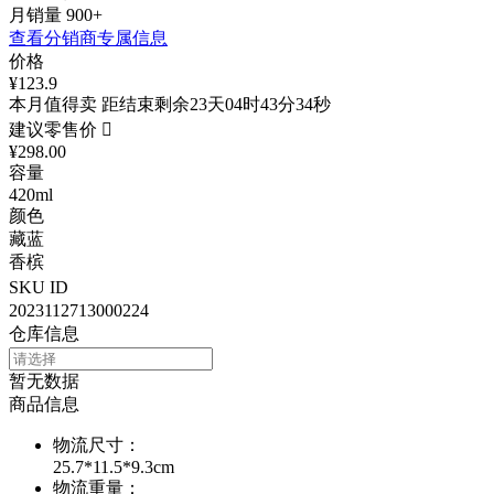
月销量
900+
查看分销商专属信息
价格
¥123.9
本月值得卖 距结束剩余23天04时43分34秒
建议零售价

¥298.00
容量
420ml
颜色
藏蓝
香槟
SKU ID
2023112713000224
仓库信息
暂无数据
商品信息
物流尺寸
：
25.7*11.5*9.3cm
物流重量
：