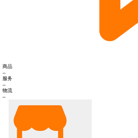
商品
--
服务
--
物流
--