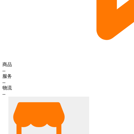
商品
--
服务
--
物流
--