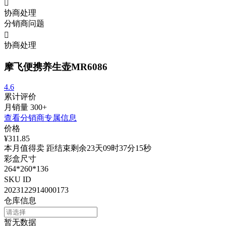

协商处理
分销商问题

协商处理
摩飞便携养生壶MR6086
4.6
累计评价
月销量
300+
查看分销商专属信息
价格
¥311.85
本月值得卖 距结束剩余23天09时37分15秒
彩盒尺寸
264*260*136
SKU ID
2023122914000173
仓库信息
暂无数据