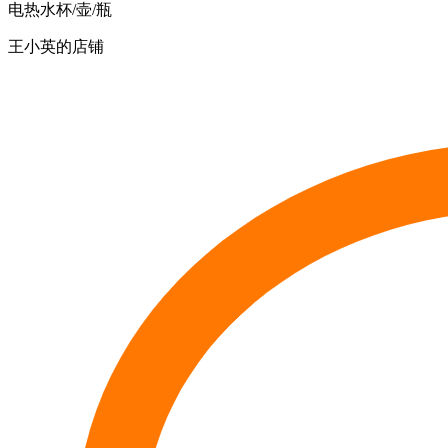
电热水杯/壶/瓶
王小英的店铺