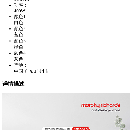
功率
：
400W
颜色1
：
白色
颜色2
：
蓝色
颜色3
：
绿色
颜色4
：
灰色
产地
：
中国,广东,广州市
详情描述