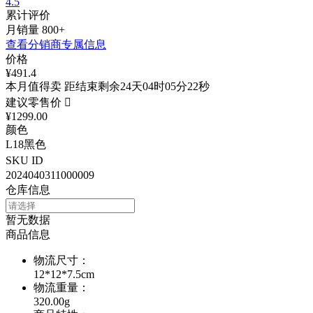
4.5
累计评价
月销量
800+
查看分销商专属信息
价格
¥491.4
本月值得卖 距结束剩余24天04时05分22秒
建议零售价

¥1299.00
颜色
L18黑色
SKU ID
2024040311000009
仓库信息
暂无数据
商品信息
物流尺寸
：
12*12*7.5cm
物流重量
：
320.00g