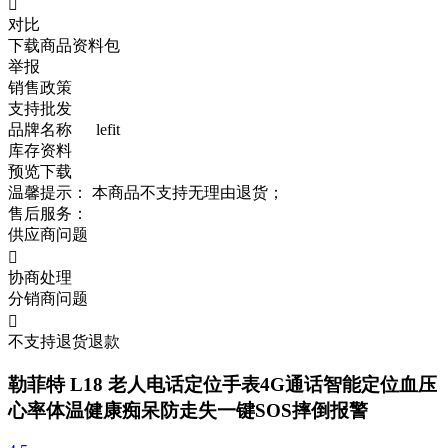

对比
下载商品资料包
举报
销售政策
支持批发
品牌名称
lefit
库存资料
预览
下载
温馨提示：
本商品不支持无理由退货；
售后服务：
供应商问题

协商处理
分销商问题

不支持退货退款
勒菲特 L18 老人电话定位手表4G通话智能定位血压
心率体温健康痴呆防走失一键SOS摔倒报警