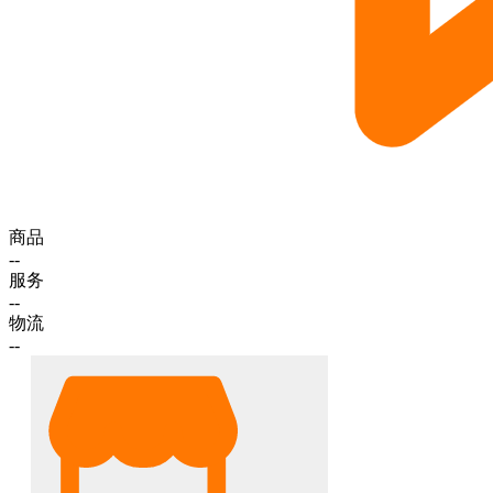
商品
--
服务
--
物流
--