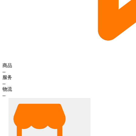
商品
--
服务
--
物流
--