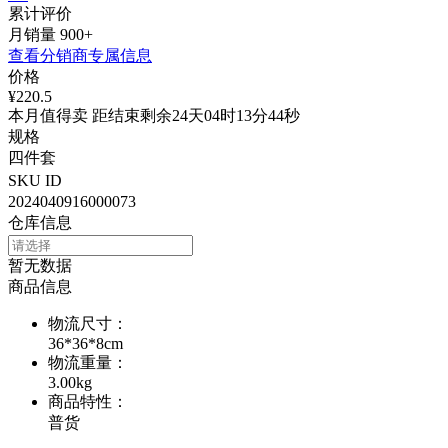
累计评价
月销量
900+
查看分销商专属信息
价格
¥220.5
本月值得卖 距结束剩余24天04时13分44秒
规格
四件套
SKU ID
2024040916000073
仓库信息
暂无数据
商品信息
物流尺寸
：
36*36*8cm
物流重量
：
3.00kg
商品特性
：
普货