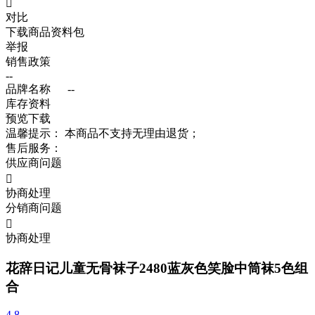

对比
下载商品资料包
举报
销售政策
--
品牌名称
--
库存资料
预览
下载
温馨提示：
本商品不支持无理由退货；
售后服务：
供应商问题

协商处理
分销商问题

协商处理
花辞日记儿童无骨袜子2480蓝灰色笑脸中筒袜5色组
合
4.8