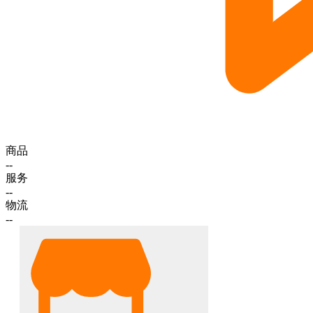
商品
--
服务
--
物流
--