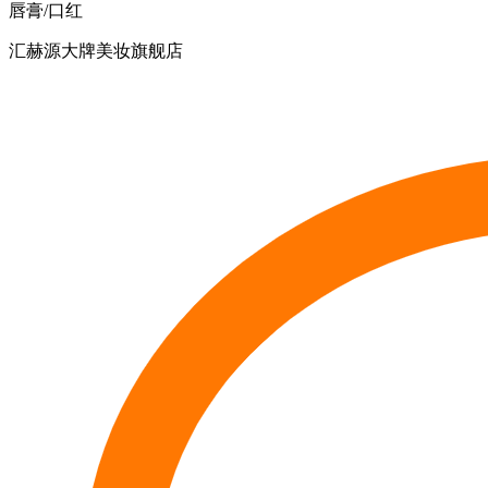
唇膏/口红
汇赫源大牌美妆旗舰店