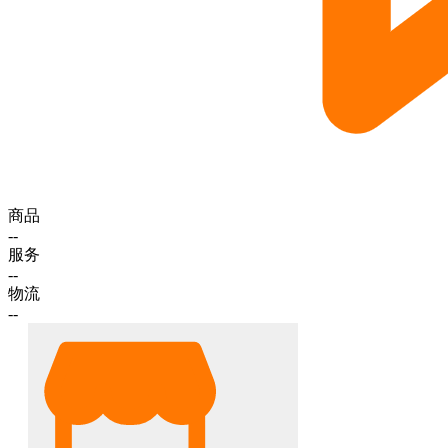
商品
--
服务
--
物流
--