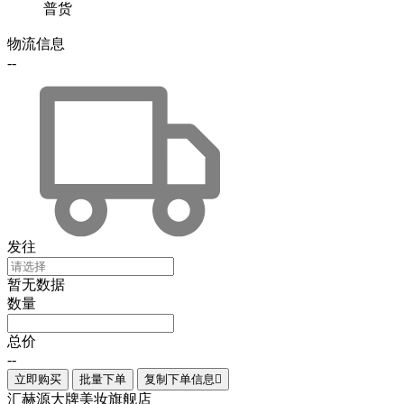
普货
物流信息
--
发往
暂无数据
数量
总价
--
立即购买
批量下单
复制下单信息

汇赫源大牌美妆旗舰店