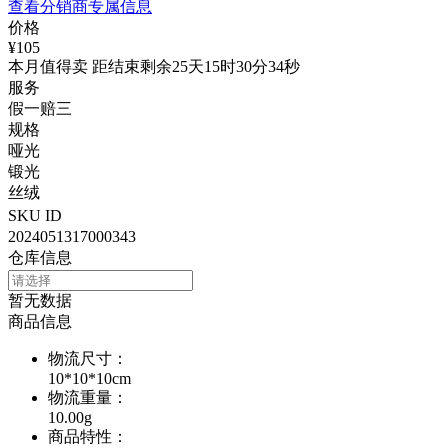
查看分销商专属信息
价格
¥105
本月值得卖 距结束剩余25天15时30分34秒
服务
假一赔三
规格
哑光
锻光
丝绒
SKU ID
2024051317000343
仓库信息
暂无数据
商品信息
物流尺寸
：
10*10*10cm
物流重量
：
10.00g
商品特性
：