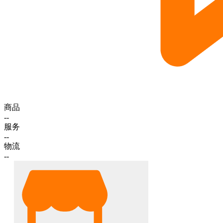
商品
--
服务
--
物流
--