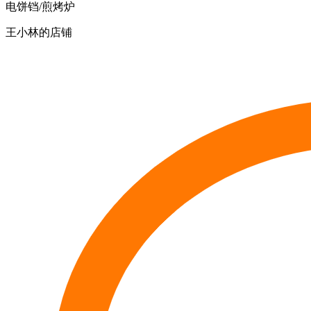
电饼铛/煎烤炉
王小林的店铺