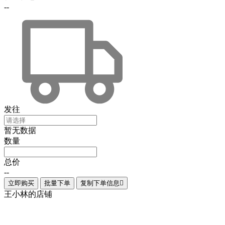
--
发往
暂无数据
数量
总价
--
立即购买
批量下单
复制下单信息

王小林的店铺