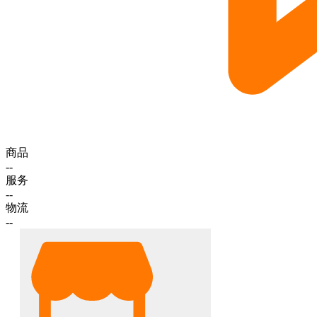
商品
--
服务
--
物流
--