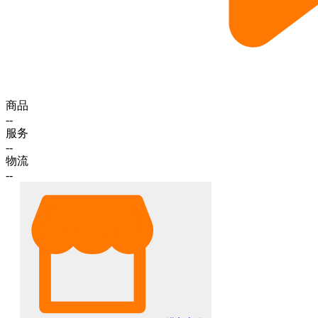
商品
--
服务
--
物流
--