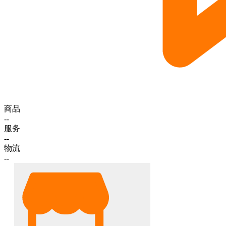
商品
--
服务
--
物流
--