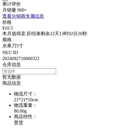
累计评价
月销量
900+
查看分销商专属信息
价格
¥10.5
本月值得卖 距结束剩余22天13时02分20秒
规格
水果刀5寸
SKU ID
2024092716000322
仓库信息
暂无数据
商品信息
物流尺寸
：
21*21*10cm
物流重量
：
80.00g
商品特性
：
普货