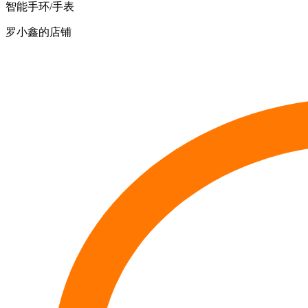
智能手环/手表
罗小鑫的店铺