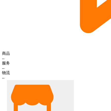
商品
--
服务
--
物流
--