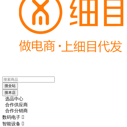
搜全站
搜本店
选品中心
合作供应商
合作分销商
数码电子

智能设备
