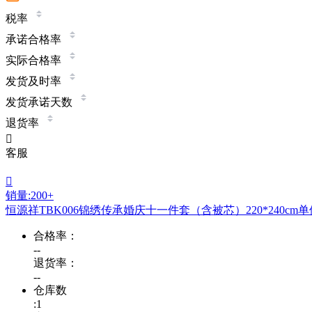
税率
承诺合格率
实际合格率
发货及时率
发货承诺天数
退货率

客服

销量:200+
恒源祥TBK006锦绣传承婚庆十一件套（含被芯）220*240cm
合格率：
--
退货率：
--
仓库数
:1