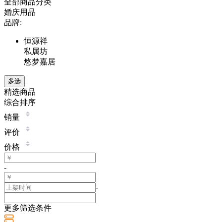
全部商品分类
婚庆用品
品牌:
恒源祥
私属坊
悠梦嘉居
多选
精选商品
综合排序
销量
评价
价格
-
-
更多筛选条件