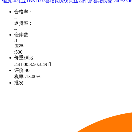
恒源祥礼业TBK1007喜结良缘仿真丝四件套 喜结良缘 200*230c
合格率：
--
退货率：
--
仓库数
:1
库存
:500
价重积比
:441.00:3.50:3.49

评价
40
税率
:13.00%
批发