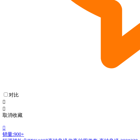
对比


取消收藏

销量:900+