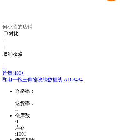
何小欣的店铺
对比


取消收藏

销量:400+
颐电一拖三伸缩收纳数据线 AD-3434
合格率：
--
退货率：
--
仓库数
:1
库存
:1001
价重积比