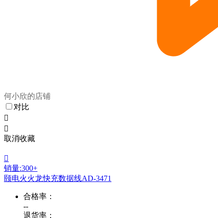
何小欣的店铺
对比


取消收藏

销量:300+
颐电火火龙快充数据线AD-3471
合格率：
--
退货率：