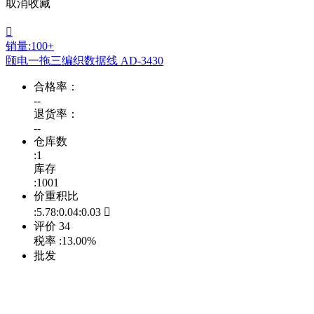
取消收藏

销量:100+
颐电一拖三编织数据线 AD-3430
合格率：
--
退货率：
--
仓库数
:1
库存
:1001
价重积比
:5.78:0.04:0.03

评价
34
税率
:13.00%
批发