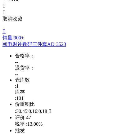


取消收藏

销量:900+
颐电财神数码三件套AD-3523
合格率：
--
退货率：
--
仓库数
:1
库存
:101
价重积比
:30.45:0.16:0.18

评价
47
税率
:13.00%
批发