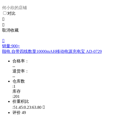
何小欣的店铺
对比


取消收藏

销量:900+
颐电 自带四线数显10000mAH移动电源充电宝 AD-0729
合格率：
--
退货率：
--
仓库数
:1
库存
:201
价重积比
:51.45:0.23:63.80

评价
49