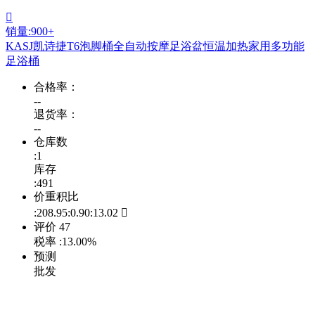

销量:900+
KASJ凯诗捷T6泡脚桶全自动按摩足浴盆恒温加热家用多功能
足浴桶
合格率：
--
退货率：
--
仓库数
:1
库存
:491
价重积比
:208.95:0.90:13.02

评价
47
税率
:13.00%
预测
批发