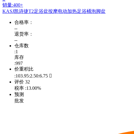
销量:400+
KASJ凯诗捷T2足浴盆按摩电动加热足浴桶泡脚盆
合格率：
--
退货率：
--
仓库数
:1
库存
:997
价重积比
:103.95:2.50:6.75

评价
32
税率
:13.00%
预测
批发