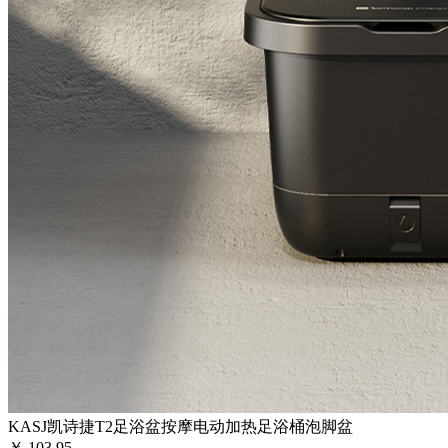
KASJ凯诗捷T2足浴盆按摩电动加热足浴桶泡脚盆
￥
103.95