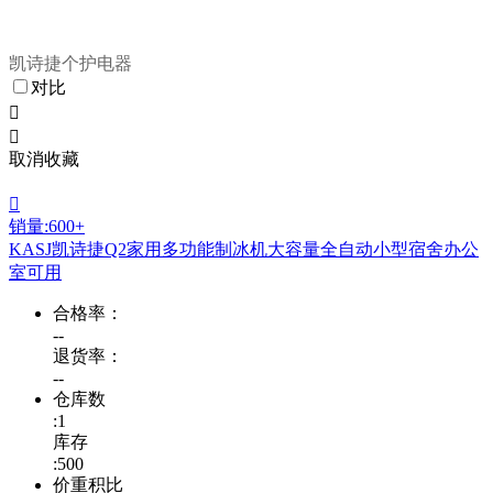
凯诗捷个护电器
对比


取消收藏

销量:600+
KASJ凯诗捷Q2家用多功能制冰机大容量全自动小型宿舍办公
室可用
合格率：
--
退货率：
--
仓库数
:1
库存
:500
价重积比