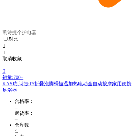
凯诗捷个护电器
对比


取消收藏

销量:700+
KASJ凯诗捷T5折叠泡脚桶恒温加热电动全自动按摩家用便携
足浴器
合格率：
--
退货率：
--
仓库数
:1