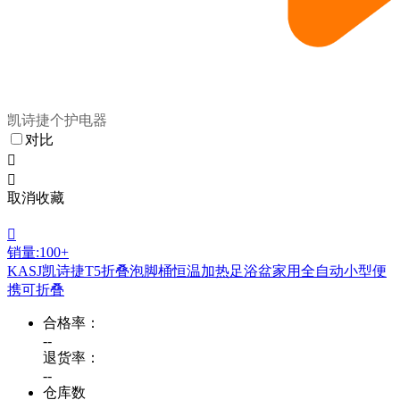
凯诗捷个护电器
对比


取消收藏

销量:100+
KASJ凯诗捷T5折叠泡脚桶恒温加热足浴盆家用全自动小型便
携可折叠
合格率：
--
退货率：
--
仓库数