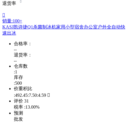
退货率

销量:100+
KASJ凯诗捷Q1杀菌制冰机家用小型宿舍办公室户外全自动快
速出冰
合格率：
--
退货率：
--
仓库数
:1
库存
:500
价重积比
:492.45:7.50:4.59

评价
31
税率
:13.00%
预测
批发