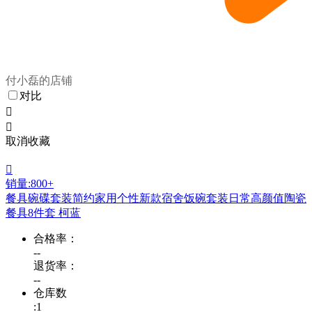
付小磊的店铺
对比


取消收藏

销量:800+
餐具碗碟套装简约家用个性新款宿舍饭碗套装日常高颜值陶瓷
餐具8件套 柯蓝
合格率：
--
退货率：
--
仓库数
:1