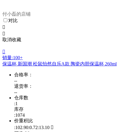
付小磊的店铺
对比


取消收藏

销量:100+
保温杯 新国潮 松鼠怡然自乐A款 陶瓷内胆保温杯 260ml
合格率：
--
退货率：
--
仓库数
:1
库存
:1074
价重积比
:102.90:0.72:13.10
