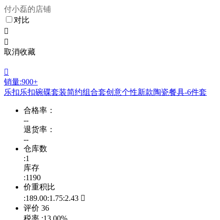
付小磊的店铺
对比


取消收藏

销量:900+
乐扣乐扣碗碟套装简约组合套创意个性新款陶瓷餐具-6件套
合格率：
--
退货率：
--
仓库数
:1
库存
:1190
价重积比
:189.00:1.75:2.43

评价
36
税率
:13.00%