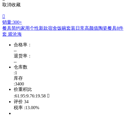
取消收藏

销量:300+
餐具简约家用个性新款宿舍饭碗套装日常高颜值陶瓷餐具8件
套 观沧海
合格率：
--
退货率：
--
仓库数
:1
库存
:3400
价重积比
:61.95:9.76:19.58

评价
34
税率
:13.00%