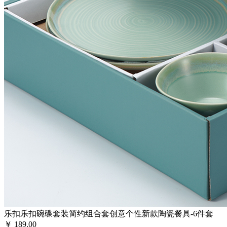
乐扣乐扣碗碟套装简约组合套创意个性新款陶瓷餐具-6件套
￥
189.00