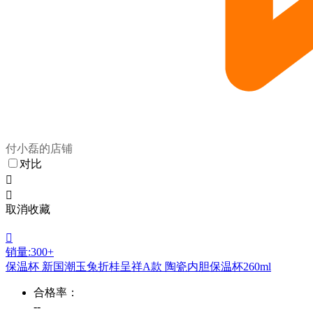
付小磊的店铺
对比


取消收藏

销量:300+
保温杯 新国潮玉兔折桂呈祥A款 陶瓷内胆保温杯260ml
合格率：
--