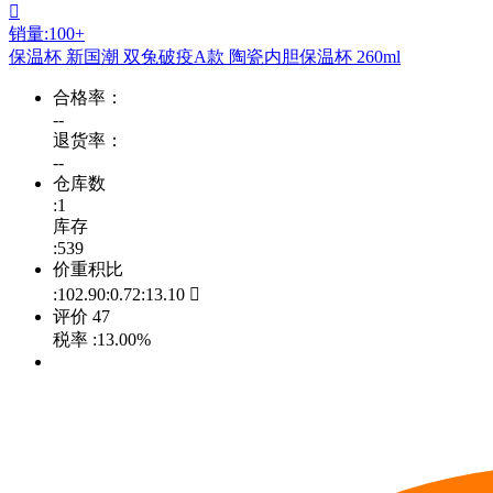

销量:100+
保温杯 新国潮 双兔破疫A款 陶瓷内胆保温杯 260ml
合格率：
--
退货率：
--
仓库数
:1
库存
:539
价重积比
:102.90:0.72:13.10

评价
47
税率
:13.00%